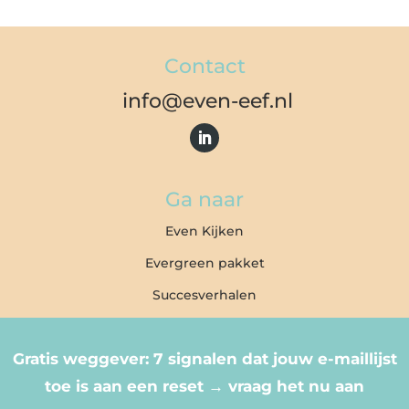
Contact
info@even-eef.nl
Ga naar
Even Kijken
Evergreen pakket
Succesverhalen
Gratis
weggever: 7 signalen dat jouw e-maillijst
toe is aan een reset
→ vraag het nu aan