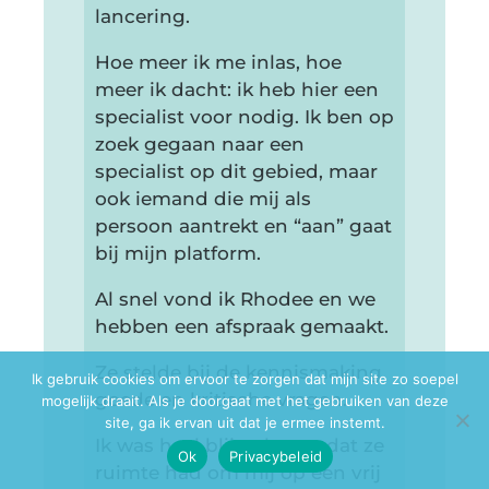
lancering.
Hoe meer ik me inlas, hoe
meer ik dacht: ik heb hier een
specialist voor nodig. Ik ben op
zoek gegaan naar een
specialist op dit gebied, maar
ook iemand die mij als
persoon aantrekt en “aan” gaat
bij mijn platform.
Al snel vond ik Rhodee en we
hebben een afspraak gemaakt.
Ze stelde bij de kennismaking
Ik gebruik cookies om ervoor te zorgen dat mijn site zo soepel
goede en kritische vragen.
mogelijk draait. Als je doorgaat met het gebruiken van deze
site, ga ik ervan uit dat je ermee instemt.
Ik was heel blij te horen dat ze
Ok
Privacybeleid
ruimte had om mij op een vrij