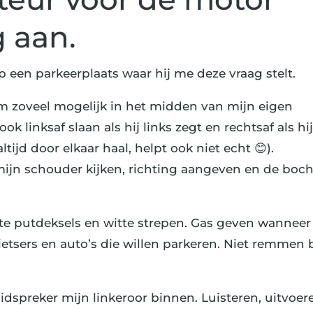
g aan.
 een parkeerplaats waar hij me deze vraag stelt.
om zoveel mogelijk in het midden van mijn eigen
ok linksaf slaan als hij links zegt en rechtsaf als hi
altijd door elkaar haal, helpt ook niet echt 😊).
 mijn schouder kijken, richting aangeven en de boch
tte putdeksels en witte strepen. Gas geven wanneer
ietsers en auto’s die willen parkeren. Niet remmen b
idspreker mijn linkeroor binnen. Luisteren, uitvoer