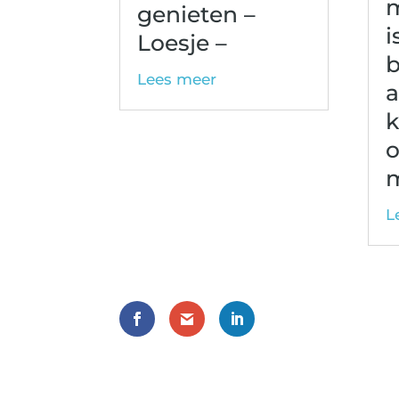
m
genieten –
i
Loesje –
b
Lees meer
a
k
o
m
L