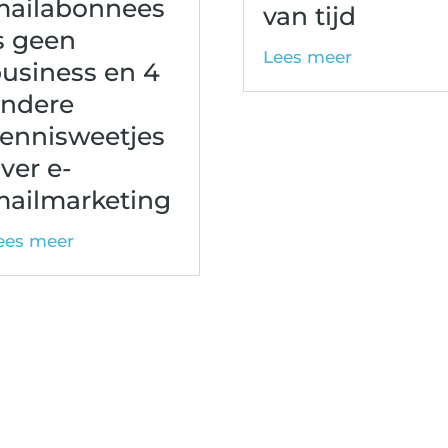
ailabonnees
van tijd
s geen
Lees meer
usiness en 4
ndere
ennisweetjes
ver e-
ailmarketing
ees meer